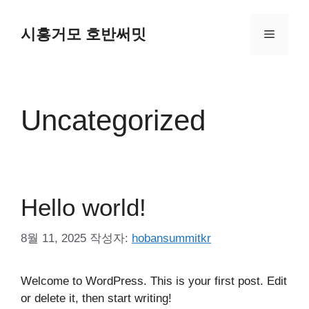
컨
텐
시흥거모 호반써밋
메
츠
로
뉴
건
너
Uncategorized
뛰
기
Hello world!
8월 11, 2025
작성자:
hobansummitkr
Welcome to WordPress. This is your first post. Edit
or delete it, then start writing!